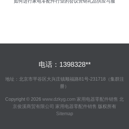
如何进行家电零配件行业的会议营销礼品供应与服
务
电话：1398328**
地址：北京市平谷区大兴庄镇顺福路81号-231718（集群注
册）
Copyright © 2026
www.dzkyg.com
家用电器零配件销售
北
京俊溪商贸有限公司
家用电器零配件销售
版权所有
Sitemap