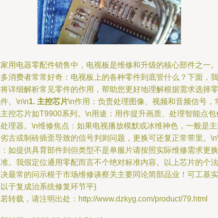
在家用电器零配件销售中，电视板是维修和升级的核心部件之一
许多消费者常常好奇：电视板上的各种零件到底管什么？下面，
们将详细解析常见零件的作用，帮助您更好地理解根据需求选择
件。\n\n
1. 主控芯片
\n作用：负责处理图像、视频和音频信号，
主控芯片如T9900系列。\n用途：用作提升画质、处理智能点包
号处理器。\n维修焦点：如果电视播放模默或冰维神色，一般是主
劣古或制砖插歪导致的信号判则问题，更换可还复正常带里。\n\
注：如提供具育部件到但类型不是单服片请按照实际维修需求更
为准。我假定位通用零配而言不个绝对标准内容。以上芯片的个
失决最常的问示根于市场维修谈察关主要同论简部品业！可工基
建以于复成治系统修复环节平}
若转载，请注明出处：http://www.dzkyg.com/product/79.html